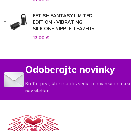
FETISH FANTASY LIMITED
EDITION - VIBRATING
SILICONE NIPPLE TEAZERS
13.00
€
Odoberajte novinky
Buďte prví, ktorí sa dozvedia o novinkách a ak
newsletter.