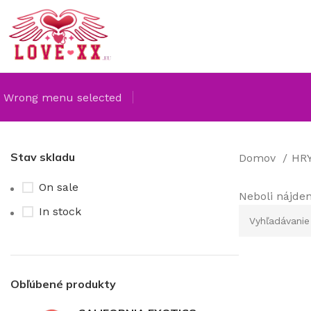
Wrong menu selected
Stav skladu
Domov
HR
On sale
Neboli nájde
In stock
Obľúbené produkty