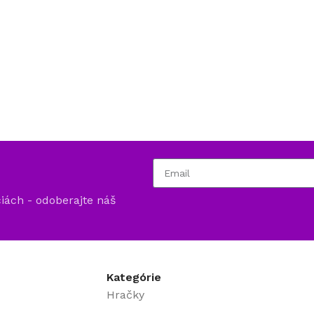
ciách - odoberajte náš
Kategórie
Hračky