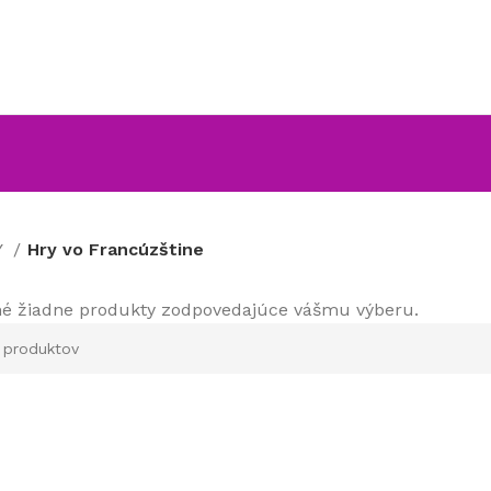
Y
Hry vo Francúzštine
né žiadne produkty zodpovedajúce vášmu výberu.