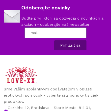
Odoberajte novinky
Buďte prví, ktorí sa dozvedia o novinkách a
akciách - odoberajte náš newsletter.
Prihlásiť sa
Sme Vaším spoľahlivým dodávateľom v oblasti
erotických pomôcok - vyberte si z ponuky tisíciek
produktov.
Gorkého 12, Bratislava - Staré Mesto, 811 01,