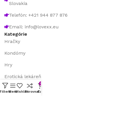
Slovakia
Telefón: +421 944 877 876
Email: info@lovexx.eu
Kategórie
Hračky
Kondómy
Hry
Erotická lekáreň
0
S/M bondáž
Filters
Menu
Wishlist
Porovnať
Cart
Ostatné položky
Užitočné odkazy
Všeobecné obchodné podmienky
Doručenie a platba