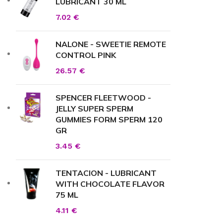
LUBRICANT 30 ML
7.02
€
NALONE - SWEETIE REMOTE
CONTROL PINK
26.57
€
SPENCER FLEETWOOD -
JELLY SUPER SPERM
GUMMIES FORM SPERM 120
GR
3.45
€
TENTACION - LUBRICANT
WITH CHOCOLATE FLAVOR
75 ML
4.11
€