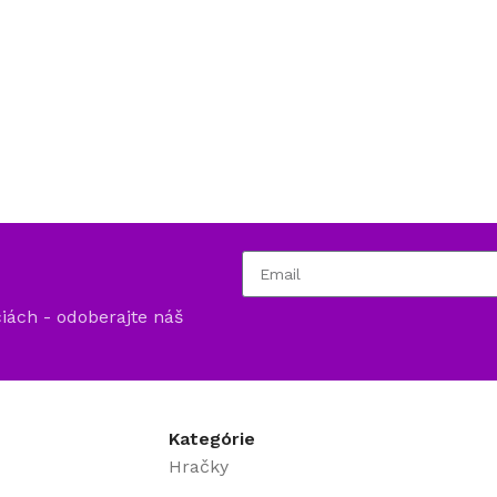
ciách - odoberajte náš
Kategórie
Hračky