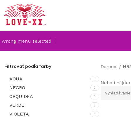
Wrong menu selected
Filtrovať podľa farby
Domov
HR
AQUA
1
Neboli nájde
NEGRO
2
ORQUIDEA
1
VERDE
2
VIOLETA
1