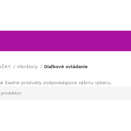
AČKY
Vibrátory
Diaľkové ovládanie
né žiadne produkty zodpovedajúce vášmu výberu.