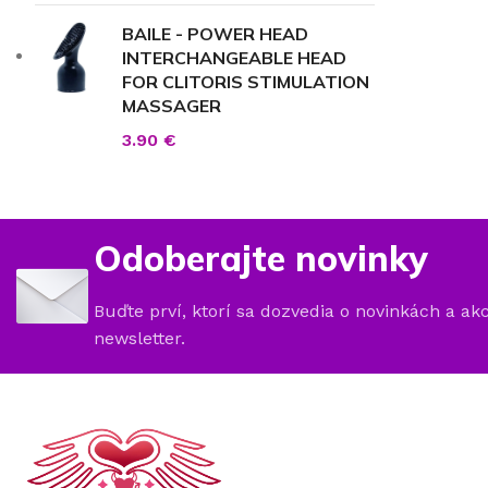
BAILE - POWER HEAD
INTERCHANGEABLE HEAD
FOR CLITORIS STIMULATION
MASSAGER
3.90
€
Odoberajte novinky
Buďte prví, ktorí sa dozvedia o novinkách a ak
newsletter.