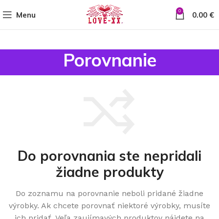
0
Menu
0.00
€
Porovnanie
Do porovnania ste nepridali
žiadne produkty
Do zoznamu na porovnanie neboli pridané žiadne
výrobky. Ak chcete porovnať niektoré výrobky, musíte
ich pridať. Veľa zaujímavých produktov nájdete na