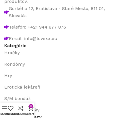
produktov.
Gorkého 12, Bratislava - Staré Mesto, 811 01,
Slovakia
Telefón: +421 944 877 876
Email: info@lovexx.eu
Kategórie
Hračky
Kondómy
Hry
Erotická lekáreň
S/M bondáž
0
Ostatné položky
Menu
Wishlist
Porovnať
Cart
Užitočné odkazy
Všeobecné obchodné podmienky