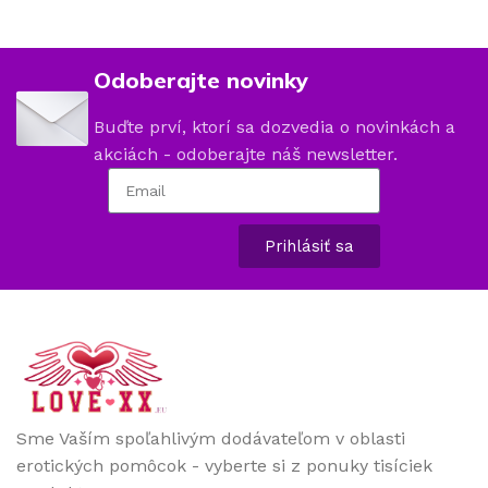
Odoberajte novinky
Buďte prví, ktorí sa dozvedia o novinkách a
akciách - odoberajte náš newsletter.
Prihlásiť sa
Sme Vaším spoľahlivým dodávateľom v oblasti
erotických pomôcok - vyberte si z ponuky tisíciek