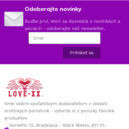
Odoberajte novinky
Buďte prví, ktorí sa dozvedia o novinkách a
akciách - odoberajte náš newsletter.
Prihlásiť sa
Sme Vaším spoľahlivým dodávateľom v oblasti
erotických pomôcok - vyberte si z ponuky tisíciek
produktov.
Gorkého 12, Bratislava - Staré Mesto, 811 01,