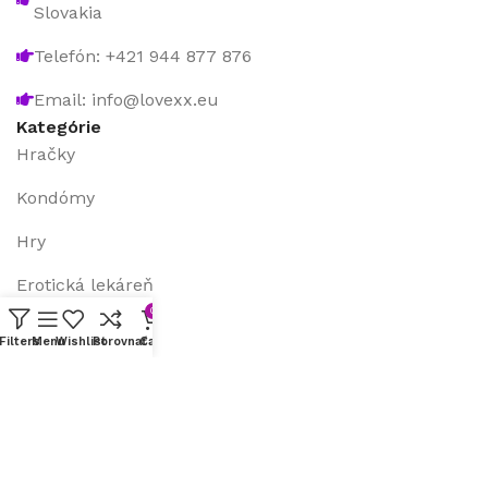
Slovakia
Telefón: +421 944 877 876
Email: info@lovexx.eu
Kategórie
Hračky
Kondómy
Hry
Erotická lekáreň
0
S/M bondáž
Filters
Menu
Wishlist
Porovnať
Cart
Ostatné položky
Užitočné odkazy
Všeobecné obchodné podmienky
Doručenie a platba