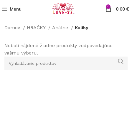
0
Menu
0.00
€
Domov
HRAČKY
Análne
Kolíky
Neboli nájdené žiadne produkty zodpovedajúce
vášmu výberu.