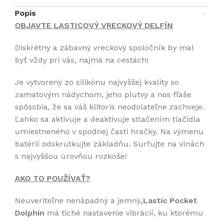
Popis
OBJAVTE LASTICOVÝ VRECKOVÝ DELFÍN
Diskrétny a zábavný vreckový spoločník by mal
byť vždy pri vás, najmä na cestách!
Je vytvorený zo silikónu najvyššej kvality so
zamatovým nádychom, jeho plutvy a nos fľaše
spôsobia, že sa váš klitoris neodolateľne zachveje.
Ľahko sa aktivuje a deaktivuje stlačením tlačidla
umiestneného v spodnej časti hračky. Na výmenu
batérií odskrutkujte základňu. Surfujte na vlnách
s najvyššou úrovňou rozkoše!
AKO TO POUŽÍVAŤ?
Neuveriteľne nenápadný a jemný
,Lastic Pocket
Dolphin
má tiché nastavenie vibrácií, ku ktorému