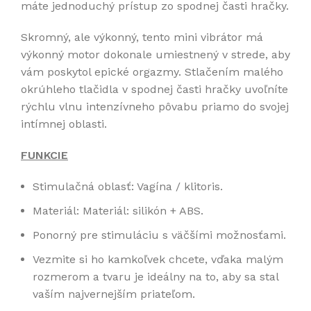
máte jednoduchý prístup zo spodnej časti hračky.
Skromný, ale výkonný, tento mini vibrátor má
výkonný motor dokonale umiestnený v strede, aby
vám poskytol epické orgazmy. Stlačením malého
okrúhleho tlačidla v spodnej časti hračky uvoľníte
rýchlu vlnu intenzívneho pôvabu priamo do svojej
intímnej oblasti.
FUNKCIE
Stimulačná oblasť: Vagína / klitoris.
Materiál: Materiál: silikón + ABS.
Ponorný pre stimuláciu s väčšími možnosťami.
Vezmite si ho kamkoľvek chcete, vďaka malým
rozmerom a tvaru je ideálny na to, aby sa stal
vaším najvernejším priateľom.