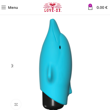
0
Menu
0.00
€
Click to enlarge