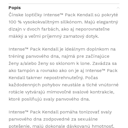
Popis
Čínske loptičky Intense™ Pack Kendall sú pokryté
100 % vysokokvalitným silikónom. Majú elegantný
dizajn v dvoch farbách, ako aj neporovnateľne
mäkký a veľmi príjemný zamatový dotyk.
Intense™ Pack Kendall je ideálnym doplnkom na
tréning panvového dna, najmä pre začínajúce
ženy a/alebo ženy so sklonom k lone. Zavádza sa
ako tampón a rovnako ako on je aj Intense™ Pack
Kendall takmer nepostrehnuteľný. Počas
každodenných pohybov neustále a tiché vnútorné
rotácie vytvárajú mimovoľné svalové kontrakcie,
ktoré posilňujú svaly panvového dna.
Intense™ Pack Kendall pomáha tonizovať svaly
panvového dna zodpovedné za sexuálne
potešenie, majú dokonale dávkovanú hmotnosť,