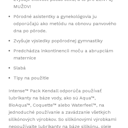
MUŽOV!
Pôrodné asistentky a gynekológovia ju
odporúčajú ako metódu na obnovu panvového
dna po pôrode.
Zvyšuje výsledky popôrodnej gymnastiky
Predchádza inkontinencii moču a abrupciám
maternice
Slabá
Tipy na použitie
Intense™ Pack Kendall odporúča používať
lubrikanty na báze vody, ako sú Aqua™,
BioAqua™, Coquette™ alebo Waterfeel™, na
jednoduché používanie a zavádzanie všetkých
silikónových výrobkov. So silikónovými výrobkami
nepoužívajte lubrikanty na báze silikónu, oleje