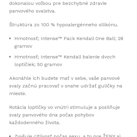
dokonalou voľbou pre bezchybné zdravie
panvového svalstva.
Štruktúra zo 100 % hypoalergénneho silikónu.
Hmotnosť; Intense™ Pack Kendall One Ball; 28
gramov
Hmotnosť; Intense™ Kendall balenie dvoch
loptičiek; 50 gramov
Akonáhle ich budete mať v sebe, vaše panvové
svaly začnú pracovať v snahe udržať guličky na
mieste.
Rotácia loptičky vo vnútri stimuluje a posilňuje
svaly panvového dna počas pohybov
každodenného života.
Zvyšuje citlivosť počas sexu, a to pre ŽENY aj