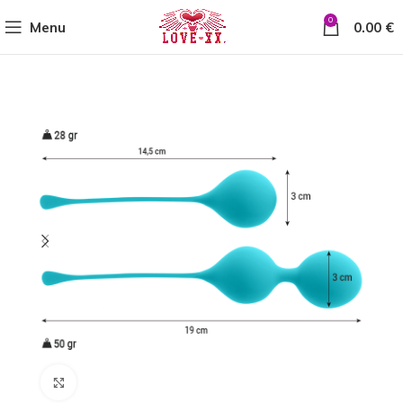
0
Menu
0.00
€
Click to enlarge