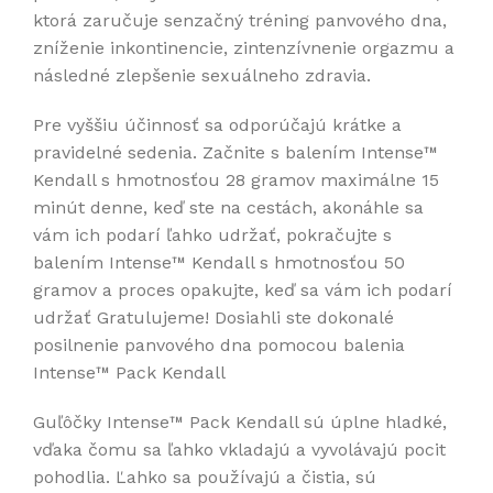
ktorá zaručuje senzačný tréning panvového dna,
zníženie inkontinencie, zintenzívnenie orgazmu a
následné zlepšenie sexuálneho zdravia.
Pre vyššiu účinnosť sa odporúčajú krátke a
pravidelné sedenia. Začnite s balením Intense™
Kendall s hmotnosťou 28 gramov maximálne 15
minút denne, keď ste na cestách, akonáhle sa
vám ich podarí ľahko udržať, pokračujte s
balením Intense™ Kendall s hmotnosťou 50
gramov a proces opakujte, keď sa vám ich podarí
udržať Gratulujeme! Dosiahli ste dokonalé
posilnenie panvového dna pomocou balenia
Intense™ Pack Kendall
Guľôčky Intense™ Pack Kendall sú úplne hladké,
vďaka čomu sa ľahko vkladajú a vyvolávajú pocit
pohodlia. Ľahko sa používajú a čistia, sú