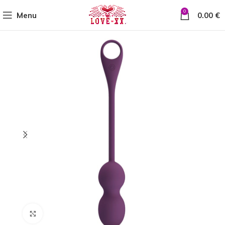
0
Menu
0.00
€
Click to enlarge