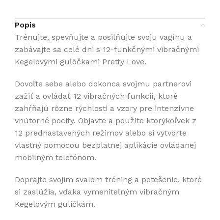
Popis
Trénujte, spevňujte a posilňujte svoju vagínu a
zabávajte sa celé dni s 12-funkčnými vibračnými
Kegelovými guľôčkami Pretty Love.
Dovoľte sebe alebo dokonca svojmu partnerovi
zažiť a ovládať 12 vibračných funkcií, ktoré
zahŕňajú rôzne rýchlosti a vzory pre intenzívne
vnútorné pocity. Objavte a použite ktorýkoľvek z
12 prednastavených režimov alebo si vytvorte
vlastný pomocou bezplatnej aplikácie ovládanej
mobilným telefónom.
Doprajte svojim svalom tréning a potešenie, ktoré
si zaslúžia, vďaka vymeniteľným vibračným
Kegelovým guličkám.