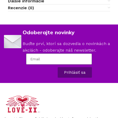
Ďalšie informácie
Recenzie (0)
Odoberajte novinky
Buďte prví, ktorí sa dozvedia o novinkách a
akciách - odoberajte náš newsletter.
Prihlásiť sa