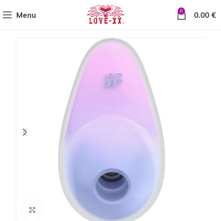
0
Menu
0.00
€
Click to enlarge