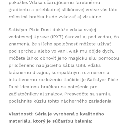
pokožke. Vďaka očarujúcemu farebnému
gradientu a priehľadnej silikónovej vrstve vás táto
milostná hračka bude zvádzať aj vizuálne.
Satisfyer Pixie Dust dokáže vďaka svojej
vodotesnej úprave (IPX7) čarovať aj pod vodou, čo
znamená, že si jeho spoločnosť môžete užívať
pod sprchou alebo vo vani. A ak mu dôjde dych,
môžete ľahko obnoviť jeho magickú silu pomocou
priloženého nabíjacieho kábla USB. Vďaka
krásnemu dizajnu, kompaktným rozmerom a
intuitívnemu rozloženiu tlačidiel je Satisfyer Pixie
Dust ideálnou hračkou na potešenie pre
začiatočníkov aj znalcov. Presvedčte sa sami a
podľahnite kúzlu tohto nádherného zariadenia!
Vlastnosti: Séria je vyrobená z kvalitného
materiálu, ktorý je súčasťou balenia: