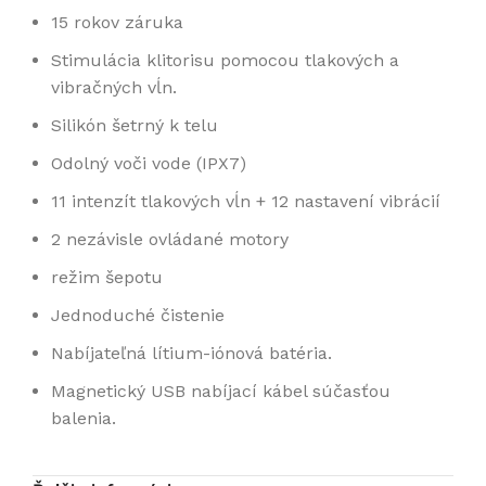
15 rokov záruka
Stimulácia klitorisu pomocou tlakových a
vibračných vĺn.
Silikón šetrný k telu
Odolný voči vode (IPX7)
11 intenzít tlakových vĺn + 12 nastavení vibrácií
2 nezávisle ovládané motory
režim šepotu
Jednoduché čistenie
Nabíjateľná lítium-iónová batéria.
Magnetický USB nabíjací kábel súčasťou
balenia.