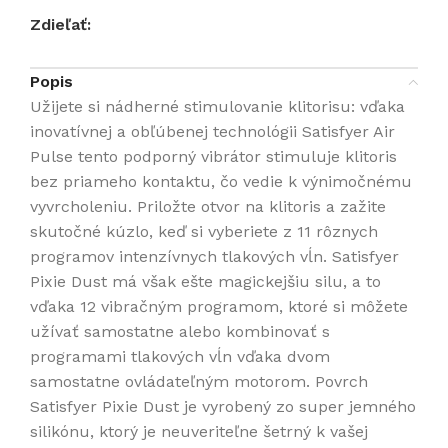
Zdieľať:
Popis
Užijete si nádherné stimulovanie klitorisu: vďaka
inovatívnej a obľúbenej technológii Satisfyer Air
Pulse tento podporný vibrátor stimuluje klitoris
bez priameho kontaktu, čo vedie k výnimočnému
vyvrcholeniu. Priložte otvor na klitoris a zažite
skutočné kúzlo, keď si vyberiete z 11 rôznych
programov intenzívnych tlakových vĺn. Satisfyer
Pixie Dust má však ešte magickejšiu silu, a to
vďaka 12 vibračným programom, ktoré si môžete
užívať samostatne alebo kombinovať s
programami tlakových vĺn vďaka dvom
samostatne ovládateľným motorom. Povrch
Satisfyer Pixie Dust je vyrobený zo super jemného
silikónu, ktorý je neuveriteľne šetrný k vašej