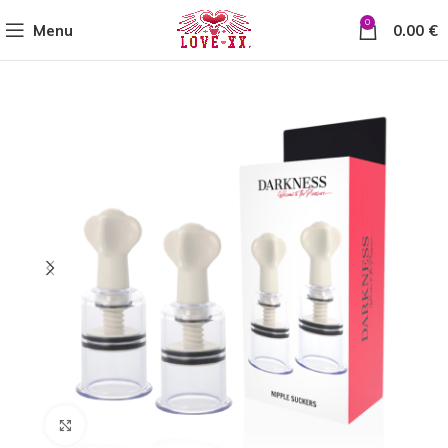
0
Menu
0.00
€
Click to enlarge