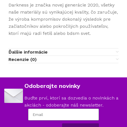
Darkness je značka novej generácie 2020, všetky
naše materiály sú vynikajúcej kvality, čo zaručuje,
že výroba kompromisov dokonalý výsledok pre
začiatočníkov alebo pokročilých používateľov,
ktorí majú radi fetiš alebo bdsm svet.
Ďalšie informácie
Recenzie (0)
Odoberajte novinky
Buďte prví, ktorí sa dozvedia o novinkách a
akciách - odoberajte náš newsletter.