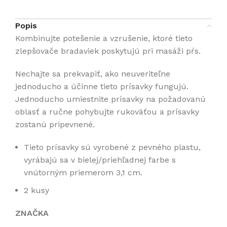
Popis
Kombinujte potešenie a vzrušenie, ktoré tieto
zlepšovače bradaviek poskytujú pri masáži pŕs.
Nechajte sa prekvapiť, ako neuveriteľne
jednoducho a účinne tieto prísavky fungujú.
Jednoducho umiestnite prísavky na požadovanú
oblasť a ručne pohybujte rukoväťou a prísavky
zostanú pripevnené.
Tieto prísavky sú vyrobené z pevného plastu,
vyrábajú sa v bielej/priehľadnej farbe s
vnútorným priemerom 3,1 cm.
2 kusy
ZNAČKA