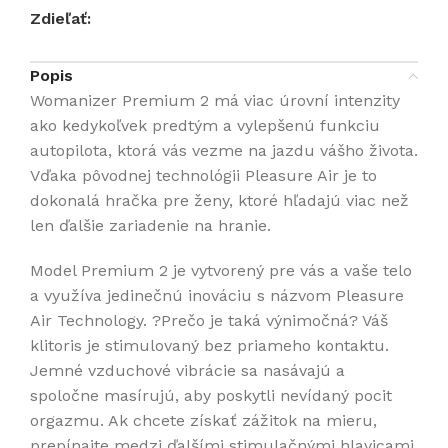
Zdieľať:
Popis
Womanizer Premium 2 má viac úrovní intenzity
ako kedykoľvek predtým a vylepšenú funkciu
autopilota, ktorá vás vezme na jazdu vášho života.
Vďaka pôvodnej technológii Pleasure Air je to
dokonalá hračka pre ženy, ktoré hľadajú viac než
len ďalšie zariadenie na hranie.
Model Premium 2 je vytvorený pre vás a vaše telo
a využíva jedinečnú inováciu s názvom Pleasure
Air Technology. ?Prečo je taká výnimočná? Váš
klitoris je stimulovaný bez priameho kontaktu.
Jemné vzduchové vibrácie sa nasávajú a
spoločne masírujú, aby poskytli nevídaný pocit
orgazmu. Ak chcete získať zážitok na mieru,
prepínajte medzi ďalšími stimulačnými hlavicami