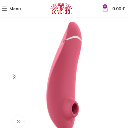
0
Menu
0.00
€
Click to enlarge