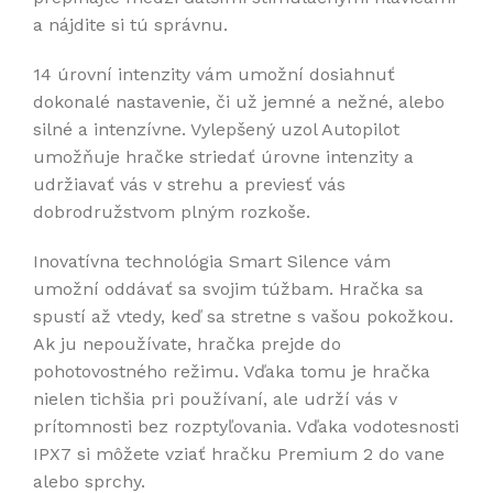
a nájdite si tú správnu.
14 úrovní intenzity vám umožní dosiahnuť
dokonalé nastavenie, či už jemné a nežné, alebo
silné a intenzívne. Vylepšený uzol Autopilot
umožňuje hračke striedať úrovne intenzity a
udržiavať vás v strehu a previesť vás
dobrodružstvom plným rozkoše.
Inovatívna technológia Smart Silence vám
umožní oddávať sa svojim túžbam. Hračka sa
spustí až vtedy, keď sa stretne s vašou pokožkou.
Ak ju nepoužívate, hračka prejde do
pohotovostného režimu. Vďaka tomu je hračka
nielen tichšia pri používaní, ale udrží vás v
prítomnosti bez rozptyľovania. Vďaka vodotesnosti
IPX7 si môžete vziať hračku Premium 2 do vane
alebo sprchy.